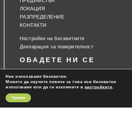
ПРЕДИМСТВА
ЛОКАЦИЯ
РАЗПРЕДЕЛЕНИЕ
КОНТАКТИ
Настройки на бисквитките
Декларация за поверителност
ОБАДЕТЕ НИ СЕ
Боян Ангелов: +359 888 699 789
Ние използваме бисквитки.
Можете да научите повече за това кои бисквитки

ЗА СГРАДАТА
използваме или да ги изключите в
настройките
.
Приеми
Жилищна сграда „Area G“ се отличава със
съвременна архитектура, съобразена с
всички европейски стандарти и ще бъде
изградена на удобно и комуникативно