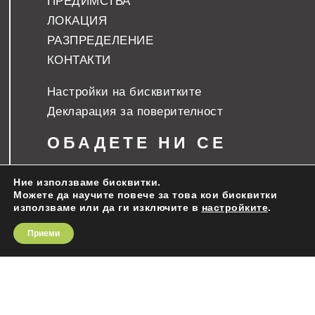
ПРЕДИМСТВА
ЛОКАЦИЯ
РАЗПРЕДЕЛЕНИЕ
КОНТАКТИ
Настройки на бисквитките
Декларация за поверителност
ОБАДЕТЕ НИ СЕ
Боян Ангелов: +359 888 699 789
Ние използваме бисквитки.
Можете да научите повече за това кои бисквитки

ЗА СГРАДАТА
използваме или да ги изключите в
настройките
.
Приеми
Жилищна сграда „Area G“ се отличава със
съвременна архитектура, съобразена с
всички европейски стандарти и ще бъде
изградена на удобно и комуникативно