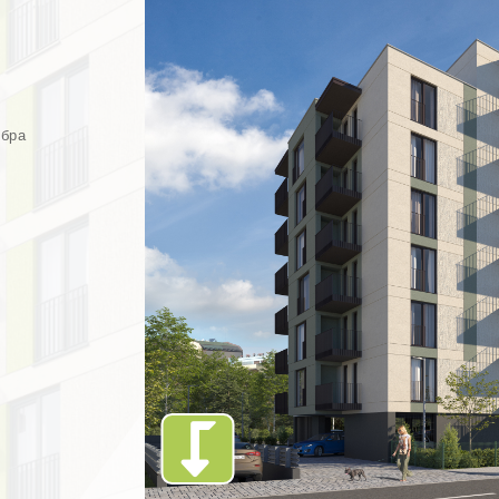
обра
