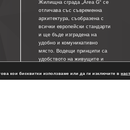
Жилищна сграда „Area G“ се
отличава със съвременна
архитектура, съобразена с
всички европейски стандарти
и ще бъде изградена на
удобно и комуникативно
място. Водещи принципи са
удобството на живущите и
енергийната ефективност на
това кои бисквитки използваме или да ги изключите в
нас
сградата. При строителството
се набляга на високото
качество на материалите и
изпълнението, спазване на
строителните стандарти и
внимание към детайла.