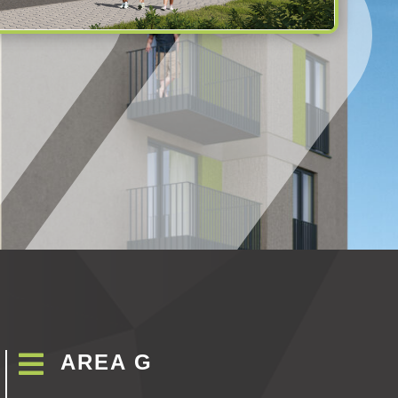

AREA G