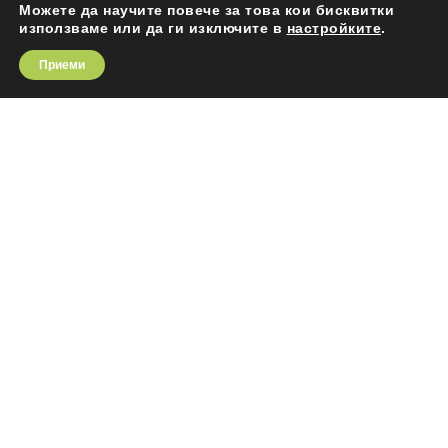
ОБАДЕТЕ НИ СЕ
Можете да научите повече за това кои бисквитки
използваме или да ги изключите в
настройките
.
Боян Ангелов: +359 888 699 789
Приеми

ЗА СГРАДАТА
Жилищна сграда „Area G“ се отличава със
съвременна архитектура, съобразена с
всички европейски стандарти и ще бъде
изградена на удобно и комуникативно
място. Водещи принципи са удобството на
живущите и енергийната ефективност на
сградата. При строителството се набляга
на високото качество на материалите и
изпълнението, спазване на строителните
стандарти и внимание към детайла.