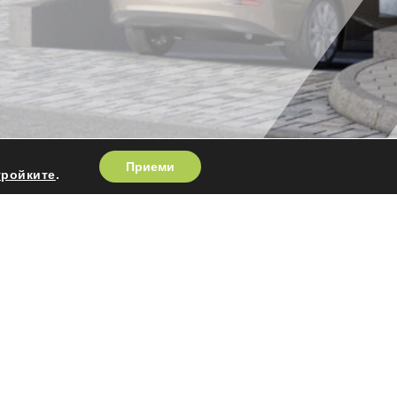
Приеми
тройките
.