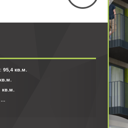
щ:
95,4 кв.м.
кв.м.
 кв.м.
 …