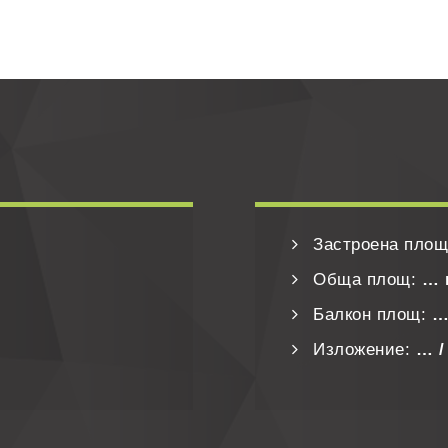
Застроена пло
Обща площ:
… 
Балкон площ:
…
Изложение:
… /