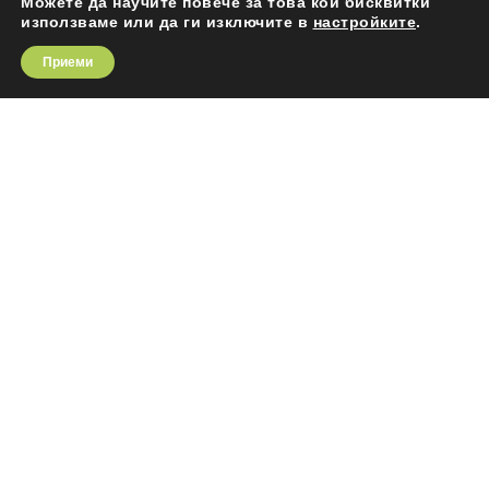
Можете да научите повече за това кои бисквитки
АПАРТАМЕНТИ НОВО СТРОИТЕЛСТВО
използваме или да ги изключите в
настройките
.
ЗА СГРАДАТА
Приеми
ПРЕДИМСТВА
ЛОКАЦИЯ
РАЗПРЕДЕЛЕНИЕ
КОНТАКТИ
Настройки на бисквитките
Декларация за поверителност
ОБАДЕТЕ НИ СЕ
Боян Ангелов: +359 888 699 789

ЗА СГРАДАТА
Жилищна сграда „Area G“ се отличава със