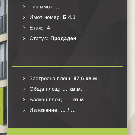
Тип имот:
…
Имот номер:
Б 4.1
Етаж:
4
Статус:
Продаден
Застроена площ:
87,6 кв.м.
Обща площ:
… кв.м.
Балкон площ:
… кв.м.
Изложение:
… / …