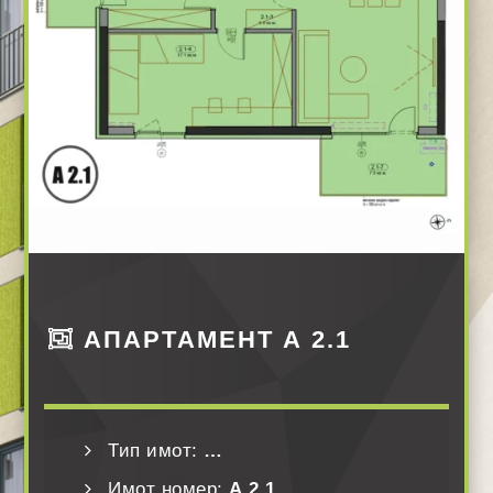
АПАРТАМЕНТ А 2.1
Тип имот:
…
Имот номер:
А 2.1