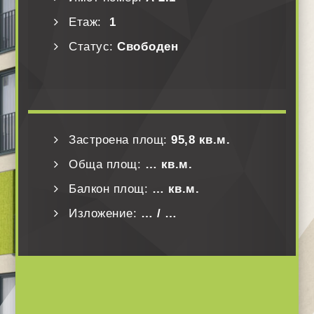
Етаж:
1
Статус:
Свободен
Застроена площ:
95,8 кв.м.
Обща площ:
… кв.м.
Балкон площ:
… кв.м.
Изложение:
… / …